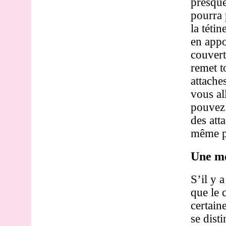
presque
pourra 
la téti
en appo
couvert
remet t
attache
vous a
pouvez 
des att
même pe
Une me
S’il y a
que le 
certain
se dist