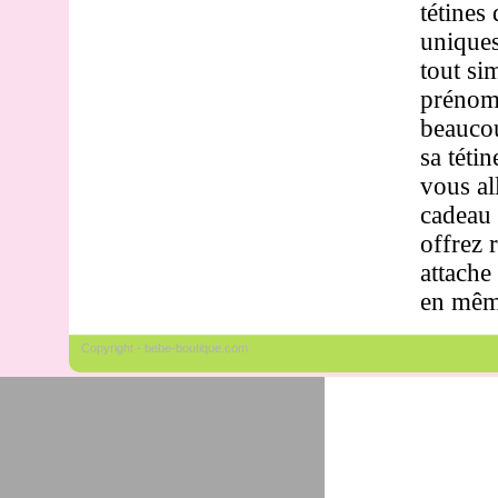
tétines
uniques
tout si
prénom.
beaucou
sa tétin
vous al
cadeau 
offrez 
attache
en mêm
Copyright - bebe-boutique.com